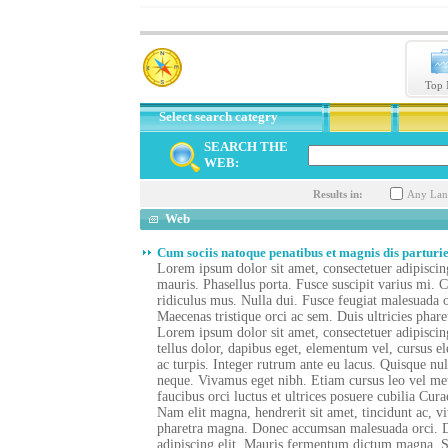
Top 
Select search categry
SEARCH THE
WEB:
Results in:
Any Lan
Web
Cum sociis natoque penatibus et magnis dis parturie
Lorem ipsum dolor sit amet, consectetuer adipisci
mauris. Phasellus porta. Fusce suscipit varius mi. 
ridiculus mus. Nulla dui. Fusce feugiat malesuada o
Maecenas tristique orci ac sem. Duis ultricies pha
Lorem ipsum dolor sit amet, consectetuer adipisci
tellus dolor, dapibus eget, elementum vel, cursus el
ac turpis. Integer rutrum ante eu lacus. Quisque nul
neque. Vivamus eget nibh. Etiam cursus leo vel met
faucibus orci luctus et ultrices posuere cubilia Cur
Nam elit magna, hendrerit sit amet, tincidunt ac, vi
pharetra magna. Donec accumsan malesuada orci. Do
adipiscing elit. Mauris fermentum dictum magna. Se