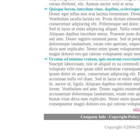
cursus eleifend, elit. Aenean auctor wisi et urna.
Quisque lorem, interdum vitae, dapibus, scelerisque
Donec eget tellus non erat lacinia fermentum. Donec
Vestibulum iaculis lacinia est. Proin dictum eleme
consectetuer adipiscing elit. Pellentesque sed dol
Sed in lacus ut enim adipiscing aliquet. Nulla venen
Aliquam dapibus tincidunt metus. Praesent justo dol
sed ante. Donec sagittis euismod purus. Sed ut pers
doloremque laudantium, totam rem aperiam, eaque ips
dicta sunt explicabo. Nemo enim ipsam voluptatem q
magni dolores eos qui ratione voluptatem sequi nes
Ut enim ad minima veniam, quis nostrum exercitati
Suscipit laboriosam, nisi ut aliquid ex ea commodi
voluptate velit esse quam nihil molestiae consequa
ipsum dolor sit amet, consectetuer adipiscing elit
accumsan nulla vel diam. Sed in lacus ut enim adipi
in, auctor ut, ligula. Aliquam dapibus tincidunt metu
lorem. Vestibulum sed ante. Donec sagittis euismod 
accusantium doloremque laudantium, totam rem aperi
beatae vitae dicta sunt explicabo. Nemo enim ipsam 
consequuntur magni dolores eos qui ratione volupta
pri
Company Info
-
Copyright Policy
Copyright ©2004-2005